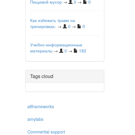
Пищевой мусор
→
0
→
0
Как избежать травм на
тренировках.
→
0
→
0
Учебно-информационные
материалы
→
0
→
182
Tags cloud
allframeworks
amylabs
Commertial support