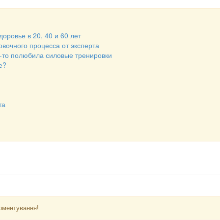
оровье в 20, 40 и 60 лет
вочного процесса от эксперта
ц-то полюбила силовые тренировки
е?
та
оментування!